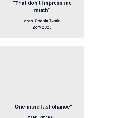
"That don't impress me
much"
z rep. Shania Twain
Żory 2025
"One more last chance"
z rep. Vince Gill